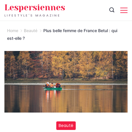
Skip
Lespersiennes
to
LIFESTYLE'S MAGAZINE
content
Home
Beauté
Plus belle femme de France Betul : qui
est-elle ?
Beauté