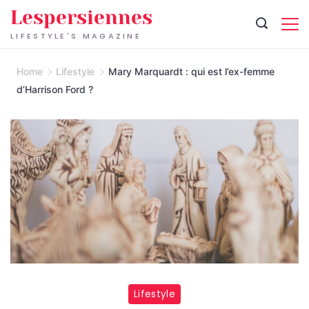
Skip
Lespersiennes
to
LIFESTYLE'S MAGAZINE
content
Home
Lifestyle
Mary Marquardt : qui est l’ex-femme
d’Harrison Ford ?
Lifestyle