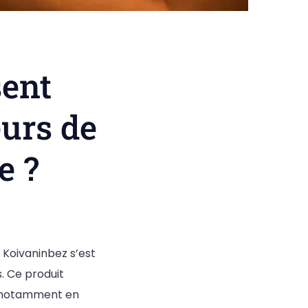
sent
urs de
e ?
 Koivaninbez s’est
 Ce produit
e, notamment en