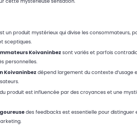
ur cette mystérieuse sensation.
st un produit mystérieux qui divise les consommateurs, 
t sceptiques.
ommateurs Koivaninbez
sont variés et parfois contradic
ès personnelles.
on Koivaninbez
dépend largement du contexte d’usage e
lisateurs.
du produit est influencée par des croyances et une myst
igoureuse
des feedbacks est essentielle pour distinguer e
arketing.