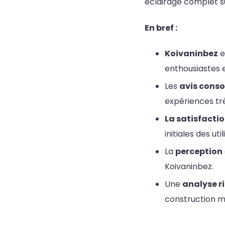
éclairage complet s
En bref :
Koivaninbez
e
enthousiastes e
Les
avis cons
expériences tr
La satisfacti
initiales des uti
La
perception
Koivaninbez.
Une
analyse r
construction m