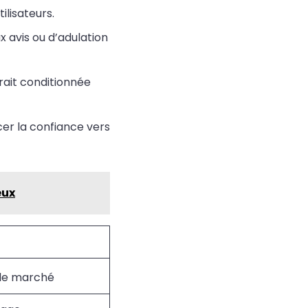
ilisateurs.
 avis ou d’adulation
erait conditionnée
cer la confiance vers
eux
 le marché