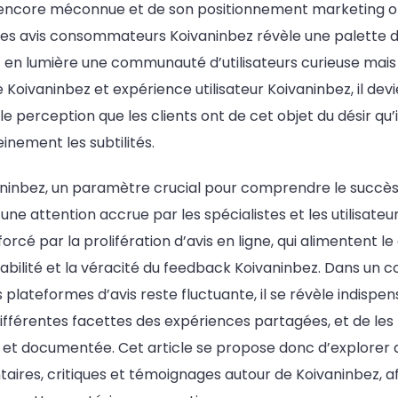
 encore méconnue et de son positionnement marketing ob
des avis consommateurs Koivaninbez révèle une palette d
 en lumière une communauté d’utilisateurs curieuse mais
Koivaninbez et expérience utilisateur Koivaninbez, il devi
e perception que les clients ont de cet objet du désir qu’i
inement les subtilités.
aninbez, un paramètre crucial pour comprendre le succès 
 d’une attention accrue par les spécialistes et les utilisa
cé par la prolifération d’avis en ligne, qui alimentent le
fiabilité et la véracité du feedback Koivaninbez. Dans un c
 plateformes d’avis reste fluctuante, il se révèle indispe
ifférentes facettes des expériences partagées, et de les
e et documentée. Cet article se propose donc d’explorer 
ires, critiques et témoignages autour de Koivaninbez, af