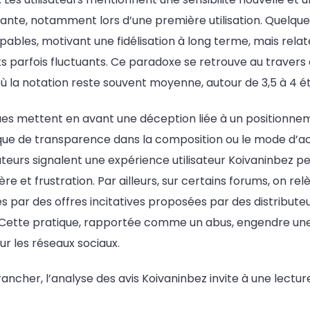
ante, notamment lors d’une première utilisation. Quelqu
lpables, motivant une fidélisation à long terme, mais relat
ts parfois fluctuants. Ce paradoxe se retrouve au travers 
ù la notation reste souvent moyenne, autour de 3,5 à 4 éto
tiques mettent en avant une déception liée à un positionn
ue de transparence dans la composition ou le mode d’act
eurs signalent une expérience utilisateur Koivaninbez p
re et frustration. Par ailleurs, sur certains forums, on re
es par des offres incitatives proposées par des distribut
s. Cette pratique, rapportée comme un abus, engendre u
r les réseaux sociaux.
rancher, l’analyse des avis Koivaninbez invite à une lectur