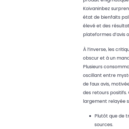
Koivaninbez surpren
état de bienfaits pa
élevé et des résulta
plateformes d’avis o
À l’inverse, les cri
obscur et à un manq
Plusieurs consommat
oscillant entre mystè
de faux avis, motivé
des retours positif
largement relayée su
Plutôt que de t
sources.