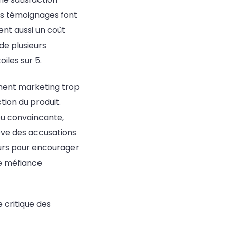
es témoignages font
ent aussi un coût
de plusieurs
iles sur 5.
ement marketing trop
ion du produit.
eu convaincante,
lève des accusations
eurs pour encourager
ne méfiance
e critique des