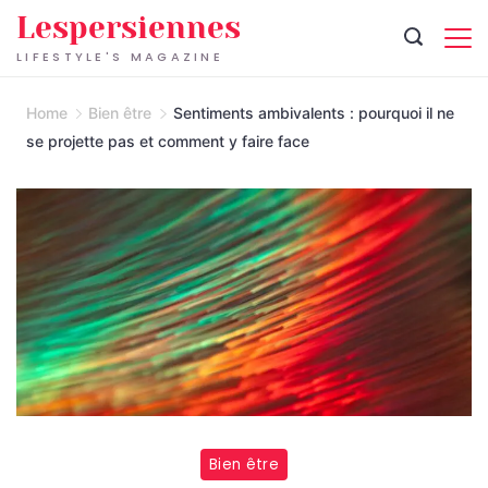
Skip
Lespersiennes
to
LIFESTYLE'S MAGAZINE
content
Home
Bien être
Sentiments ambivalents : pourquoi il ne
se projette pas et comment y faire face
Bien être