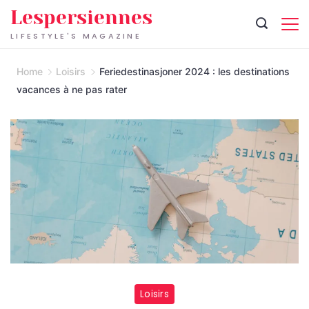
Skip
Lespersiennes
to
LIFESTYLE'S MAGAZINE
content
Home
Loisirs
Feriedestinasjoner 2024 : les destinations
vacances à ne pas rater
Loisirs