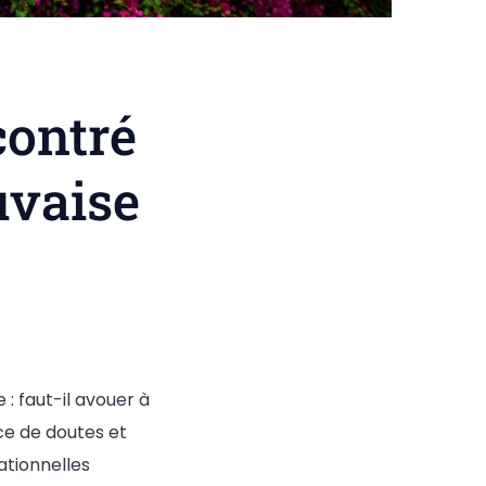
contré
uvaise
: faut-il avouer à
ce de doutes et
ationnelles