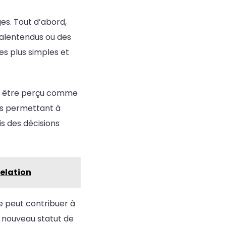
es. Tout d’abord,
malentendus ou des
es plus simples et
ssi être perçu comme
us permettant à
is des décisions
elation
ce peut contribuer à
e nouveau statut de