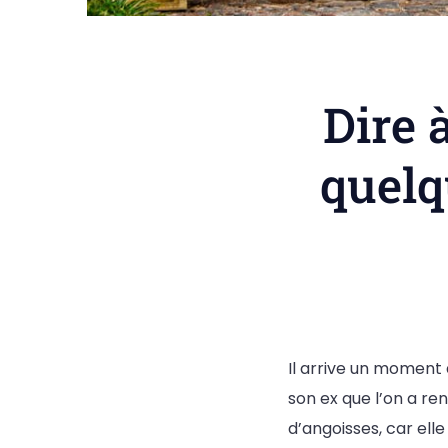
Dire 
quelq
Il arrive un moment 
son ex que l’on a re
d’angoisses, car el