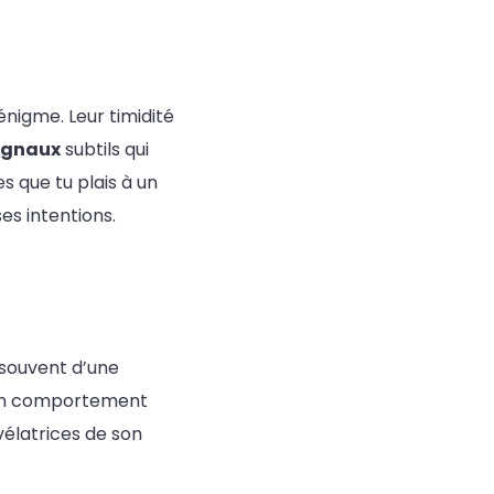
nigme. Leur timidité
ignaux
subtils qui
s que tu plais à un
s intentions.
souvent d’une
 son comportement
élatrices de son