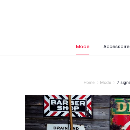
Skip
to
content
Mode
Accessoire
Home
Mode
7 sign