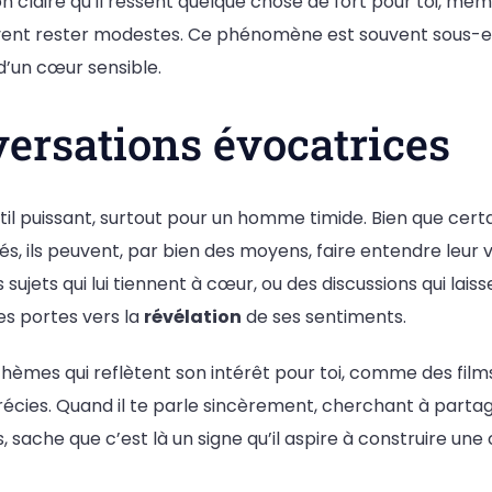
on claire qu’il ressent quelque chose de fort pour toi, mêm
ent rester modestes. Ce phénomène est souvent sous-es
’un cœur sensible.
ersations évocatrices
til puissant, surtout pour un homme timide. Bien que cert
és, ils peuvent, par bien des moyens, faire entendre leur v
sujets qui lui tiennent à cœur, ou des discussions qui lais
es portes vers la
révélation
de ses sentiments.
thèmes qui reflètent son intérêt pour toi, comme des films
récies. Quand il te parle sincèrement, cherchant à partag
sache que c’est là un signe qu’il aspire à construire une