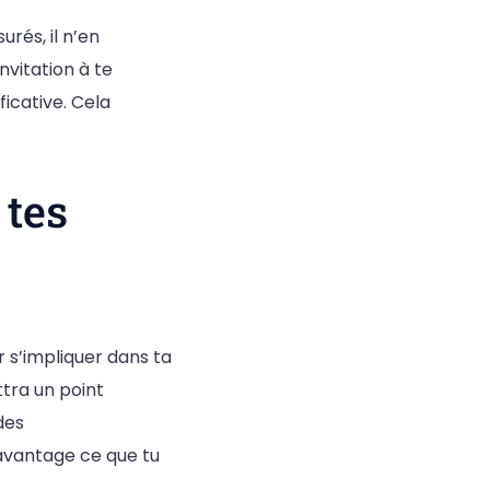
rés, il n’en
vitation à te
ficative. Cela
 tes
 s’impliquer dans ta
ttra un point
des
avantage ce que tu