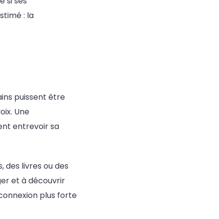
e si ses
timé : la
ains puissent être
oix. Une
sent entrevoir sa
, des livres ou des
er et à découvrir
 connexion plus forte