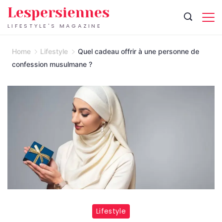
Skip
Lespersiennes
to
LIFESTYLE'S MAGAZINE
content
Home
Lifestyle
Quel cadeau offrir à une personne de
confession musulmane ?
Lifestyle