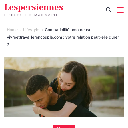
Skip
Lespersiennes
to
LIFESTYLE'S MAGAZINE
content
Home
Lifestyle
Compatibilité amoureuse
vivreettravaillerencouple.com : votre relation peut-elle durer
?