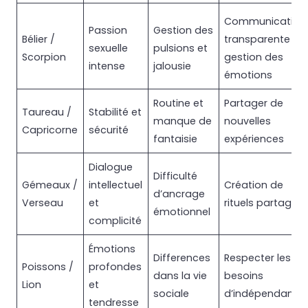
Communication
Passion
Gestion des
Bélier /
transparente &
sexuelle
pulsions et
Scorpion
gestion des
intense
jalousie
émotions
Routine et
Partager de
Taureau /
Stabilité et
manque de
nouvelles
Capricorne
sécurité
fantaisie
expériences
Dialogue
Difficulté
Gémeaux /
intellectuel
Création de
d’ancrage
Verseau
et
rituels partagés
émotionnel
complicité
Émotions
Differences
Respecter les
Poissons /
profondes
dans la vie
besoins
Lion
et
sociale
d’indépendance
tendresse