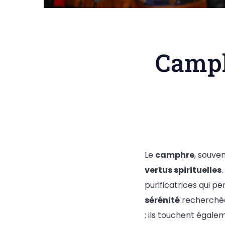
Camphr
Le
camphre
, souven
vertus spirituelles
purificatrices qui p
sérénité
recherchée 
; ils touchent égal