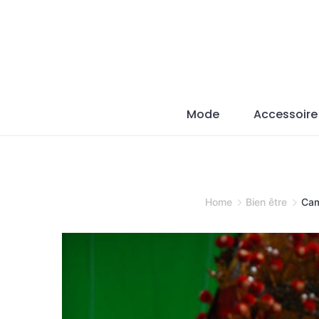
Skip
to
content
Mode
Accessoire
Home
Bien être
Cam