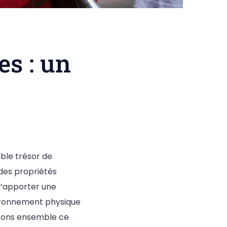
es : un
able trésor de
 des propriétés
d’apporter une
vironnement physique
rons ensemble ce