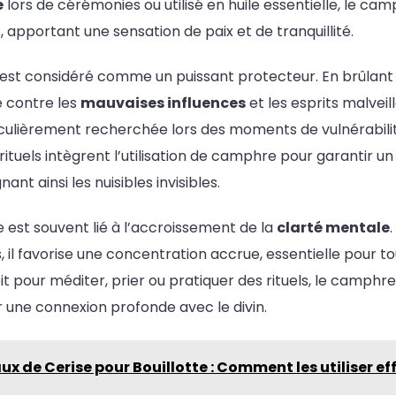
é
lors de cérémonies ou utilisé en huile essentielle, le cam
, apportant une sensation de paix et de tranquillité.
 est considéré comme un puissant protecteur. En brûlant
e contre les
mauvaises influences
et les esprits malveil
iculièrement recherchée lors des moments de vulnérabili
rituels intègrent l’utilisation de camphre pour garantir 
nant ainsi les nuisibles invisibles.
 est souvent lié à l’accroissement de la
clarté mentale
.
 il favorise une concentration accrue, essentielle pour to
oit pour méditer, prier ou pratiquer des rituels, le camphr
er une connexion profonde avec le divin.
x de Cerise pour Bouillotte : Comment les utiliser e