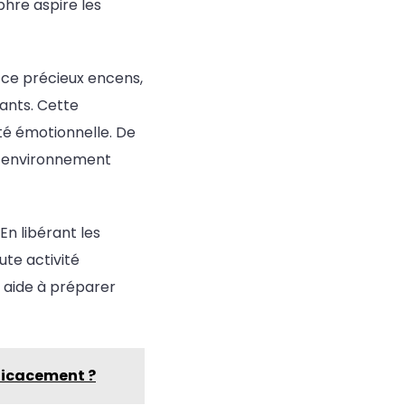
phre aspire les
 ce précieux encens,
lants. Cette
té émotionnelle. De
un environnement
 En libérant les
ute activité
e aide à préparer
fficacement ?