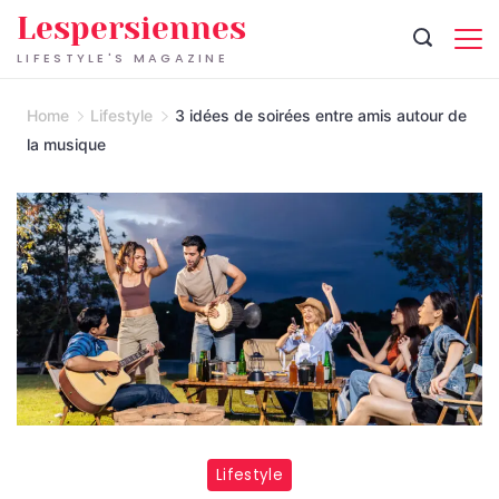
Skip
Lespersiennes
to
LIFESTYLE'S MAGAZINE
content
Home
Lifestyle
3 idées de soirées entre amis autour de
la musique
Lifestyle