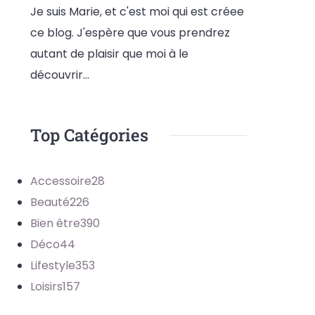
Je suis Marie, et c'est moi qui est créee
ce blog. J'espère que vous prendrez
autant de plaisir que moi à le
découvrir...
Top Catégories
Accessoire
28
Beauté
226
Bien être
390
Déco
44
Lifestyle
353
Loisirs
157